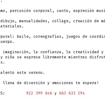
s.
tmo, percusión corporal, canto, expresión mus
dibujo, manualidades, collage, creación de m
materiales.
rporal:
baile, coreografías, juegos de coordi
cuerpo.
a imaginación, la confianza, la creatividad y
 y niña se exprese libremente mientras disfru
as.
talento este verano.
a llena de diversión y emociones te espera!
ES:
922 399 646
y
663 633 194