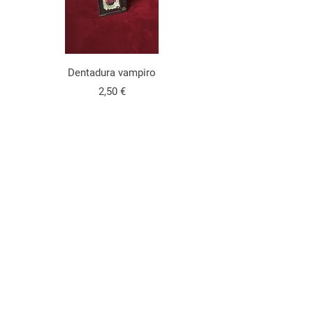
Dentadura vampiro
Precio
2,50 €
Teléfono -
663 633 194