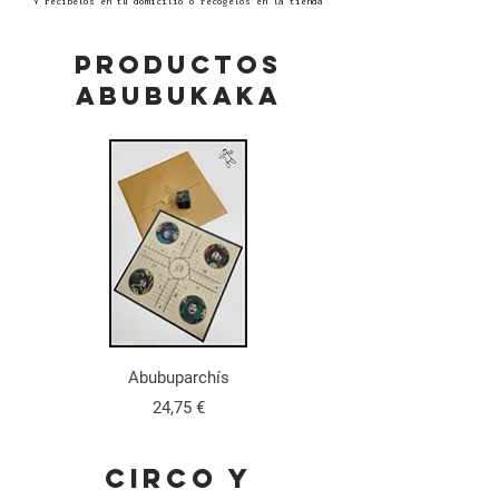
Y recíbelos en tu domicilio o recógelos en la tienda
proDUCTOS
ABUBUKAKA
Abubuparchís
Precio
24,75 €
circo Y