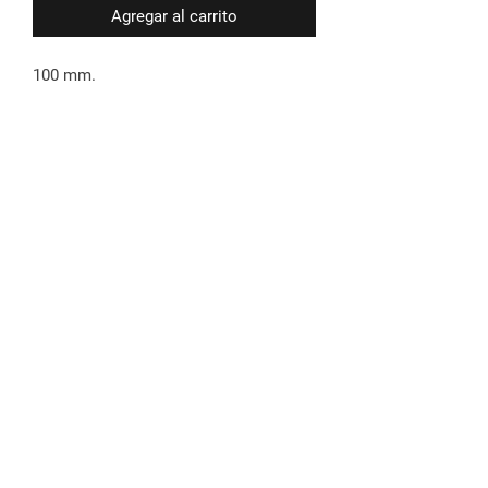
Agregar al carrito
100 mm.
Déjanos tu email para informarte de
las novedades
Enviar
©2021 por ABUBUKAKA