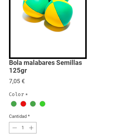
Bola malabares Semillas
125gr
Precio
7,05 €
Color
*
Cantidad
*