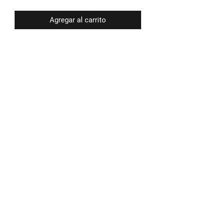
Agregar al carrito
Déjanos tu email para informarte de
las novedades
Enviar
©2021 por ABUBUKAKA