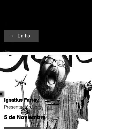
Factoria teatral
Microteatro
4 de Noviembre
+ Info
Ignatius Farray
Presentación libro
5 de Noviembre