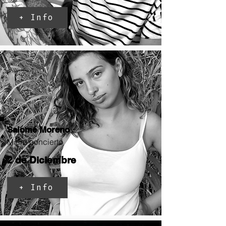
+ Info
Salomé Moreno
Micro concierto
2 de Diciembre
+ Info