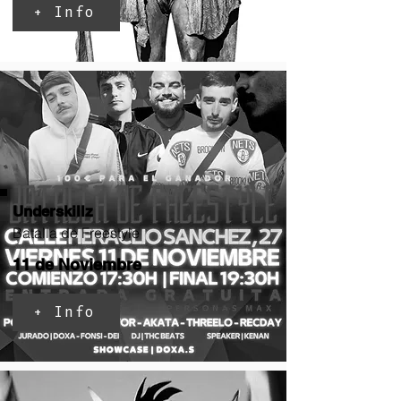
+ Info
Underskillz
Batalla de Freestyle
11 de Noviembre
+ Info