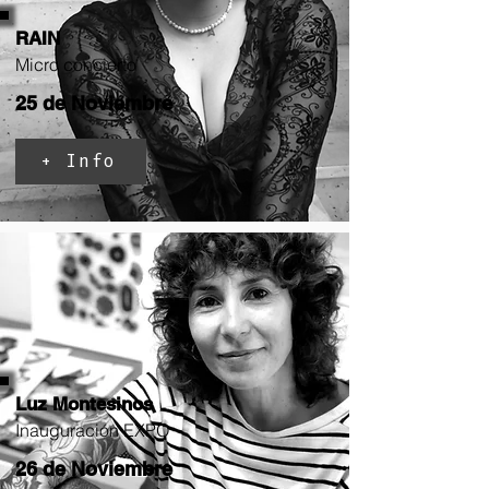
RAIN
Micro concierto
25 de Noviembre
+ Info
Luz Montesinos
Inauguración EXPO
26 de Noviembre