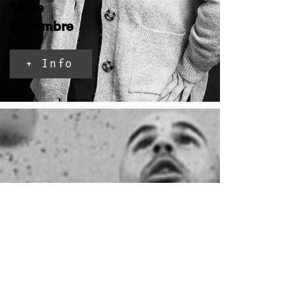
16 de
Diciembre
+ Info
Yiyolo
Stratto
Malabares
17 de
Diciembre