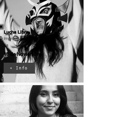
Lucha Libro
Improvisación
litera
ria
18 de Noviembre
+ Info