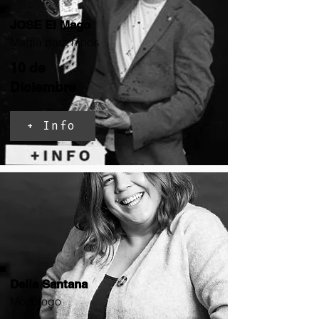
JOSE El Mago
Magia para niños
10 de
Diciembre
+ Info
Delia Santana
Monólogo